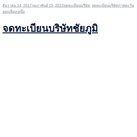
ธันวาคม 14, 2017
กุมภาพันธ์ 15, 2023
จดทะเบียนบริษัท
,
จดทะเบียนบริษัทภาคตะวัน
ออกเฉียงเหนือ
จดทะเบียนบริษัทชัยภูมิ
จดทะเบียนบริษัทชัยภูมิ […]
ค้นหาสำหรับ:
เรื่องล่าสุด
Download Activator Office 2016 ✓ Activate Office 2016
Professional Plus➤ Full Guide
activate windows 10 kmspico ✓ ดาวน์โหลด KMSpico
10.2.0 ฟรี ➔ เปิดใช้งาน Windows 10 ง่ายๆ
8 หลักการตั้งชื่อบริษัทยังไง ไม่ให้มีปัญหาทีหลัง
เอกสารที่ต้องส่งให้สำนักงานบัญชี